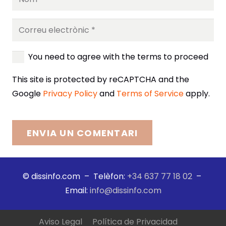
You need to agree with the terms to proceed
This site is protected by reCAPTCHA and the
Google
Privacy Policy
and
Terms of Service
apply.
ENVIA UN COMENTARI
© dissinfo.com – Telèfon:
+34 637 77 18 02
–
Email:
info@dissinfo.com
Aviso Legal
Política de Privacidad