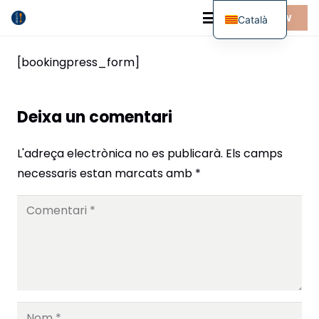
BUY NOW
Català
[bookingpress_form]
Deixa un comentari
L'adreça electrònica no es publicarà.
Els camps
necessaris estan marcats amb
*